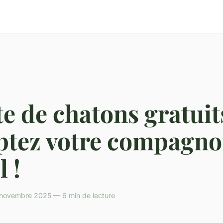
e de chatons gratuits
ptez votre compagn
l !
 novembre 2025 — 6 min de lecture