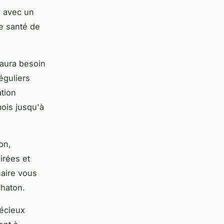
e avec un
ne santé de
 aura besoin
éguliers
ation
ois jusqu'à
on,
irées et
naire vous
chaton.
écieux