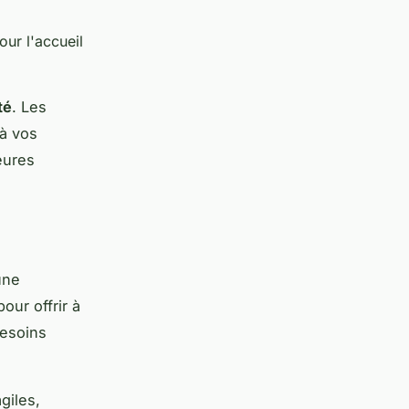
ur l'accueil
té
. Les
à vos
eures
une
our offrir à
besoins
giles,