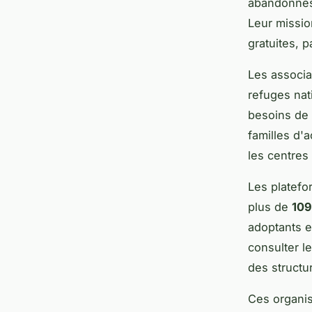
abandonnés 
Leur missio
gratuites, 
Les associa
refuges nat
besoins de 
familles d'
les centre
Les platefo
plus de
109
adoptants e
consulter l
des structu
Ces organis