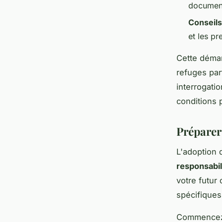
document
Conseil
et les pr
Cette déma
refuges pa
interrogati
conditions 
Préparer
L'adoption
responsabil
votre futur
spécifiques
Commencez p