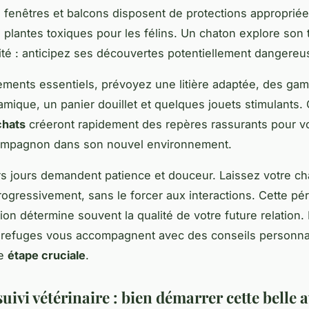
e fenêtres et balcons disposent de protections appropriée
 plantes toxiques pour les félins. Un chaton explore son t
ité : anticipez ses découvertes potentiellement dangereu
ments essentiels, prévoyez une litière adaptée, des gam
amique, un panier douillet et quelques jouets stimulants.
chats
créeront rapidement des repères rassurants pour v
mpagnon dans son nouvel environnement.
s jours demandent patience et douceur. Laissez votre ch
rogressivement, sans le forcer aux interactions. Cette pé
tion détermine souvent la qualité de votre future relation.
s refuges vous accompagnent avec des conseils personna
te
étape cruciale
.
suivi vétérinaire : bien démarrer cette belle 