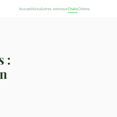
Accueil
Actu
Autres animaux
Chats
Chiens
 :
on