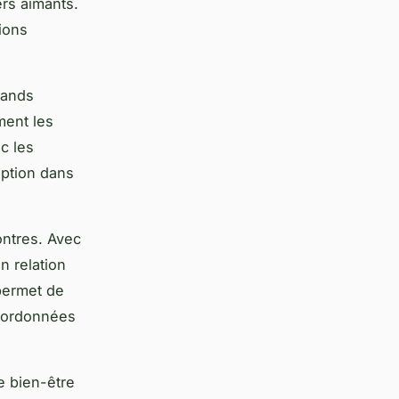
rs aimants.
ions
rands
ment les
c les
option dans
ontres. Avec
n relation
permet de
coordonnées
e bien-être