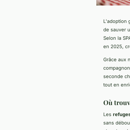
L'adoption 
de sauver u
Selon la S
en 2025, cr
Grâce aux n
compagnon
seconde cha
tout en enri
Où trouve
Les
refuge
sans débour