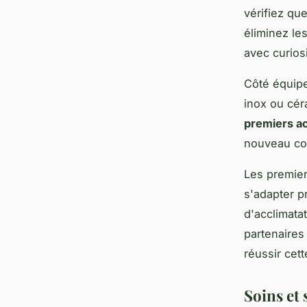
vérifiez qu
éliminez les
avec curios
Côté équipe
inox ou cér
premiers a
nouveau co
Les premier
s'adapter p
d'acclimata
partenaire
réussir cet
Soins et 