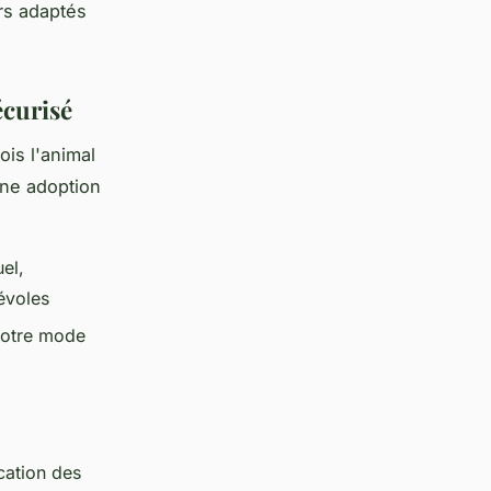
rs adaptés
écurisé
ois l'animal
 une adoption
el,
évoles
votre mode
cation des