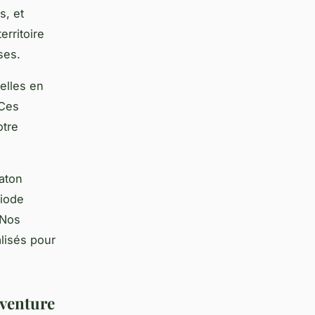
s, et
erritoire
ses.
elles en
 Ces
otre
aton
riode
 Nos
lisés pour
aventure