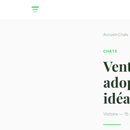
Accueil
›
Chats
CHATS
Vent
ado
idéa
Victoire — 15